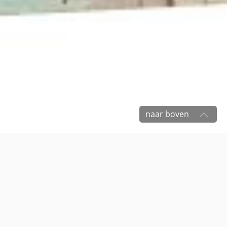
naar boven
Cultuur- en
Erfgoedpact
Leven in de Liemers &