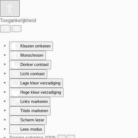
Terug naar hoofdinhoud
Toegankelijkheid
Kleuren omkeren
Monochroom
Donker contrast
Licht contrast
Lage kleur verzadiging
Hoge kleur verzadiging
Links markeren
Titels markeren
Scherm lezer
Lees modus
Pagina schaling
100
%