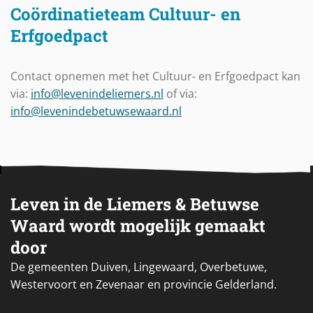
Coördinatieteam Cultuur- en
Erfgoedpact
Contact opnemen met het Cultuur- en Erfgoedpact kan
via:
info@levenindeliemers.nl
of via:
info@levenindebetuwsewaard.nl
Leven in de Liemers & Betuwse
Waard wordt mogelijk gemaakt
door
De gemeenten Duiven, Lingewaard, Overbetuwe,
Westervoort en Zevenaar en provincie Gelderland.