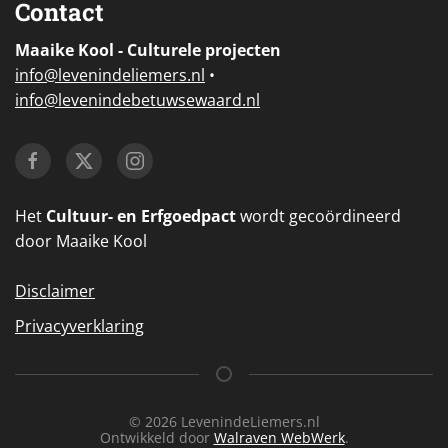
Contact
Maaike Kool - Culturele projecten
i
nfo@levenindeliemers.nl
•
info@levenindebetuwsewaard.nl
Het
Cultuur- en Erfgoedpact
wordt gecoördineerd
door Maaike Kool
Disclaimer
Privacyverklaring
©
2026
LevenindeLiemers.nl
Ontwikkeld door
Walraven WebWerk
.