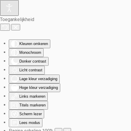
Terug naar hoofdinhoud
Toegankelijkheid
Kleuren omkeren
Monochroom
Donker contrast
Licht contrast
Lage kleur verzadiging
Hoge kleur verzadiging
Links markeren
Titels markeren
Scherm lezer
Lees modus
Pagina schaling
100
%