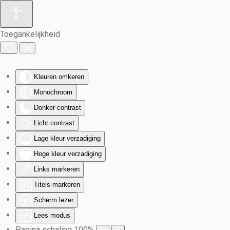
Terug naar hoofdinhoud
Toegankelijkheid
Kleuren omkeren
Monochroom
Donker contrast
Licht contrast
Lage kleur verzadiging
Hoge kleur verzadiging
Links markeren
Titels markeren
Scherm lezer
Lees modus
Pagina schaling
100
%