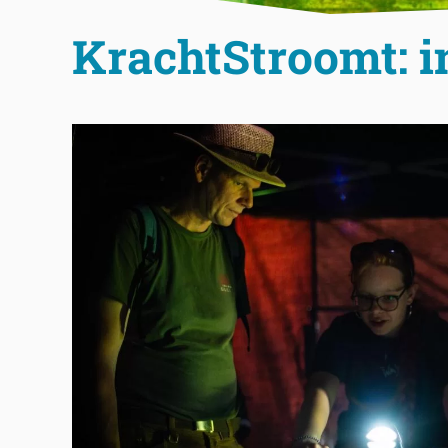
KrachtStroomt: i