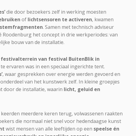
es’
die door bezoekers zelf in werking moesten
ebruiken
of
lichtsensoren te activeren
, kwamen
 stemfragmenten
. Samen met technisch adviseur
 Roodenburg het concept in drie werkperiodes: van
ijke bouw van de installatie.
 festivalterrein van festival BuitenBlik in
te ervaren was in een speciaal ingerichte tent.
s’
, waar gesprekken over energie werden gevoerd en
derdeel van het kunstwerk zelf. In kleine groepjes
door de installatie, waarin
licht, geluid en
en keerden meerdere keren terug, volwassenen raakten
ekers die normaal niet snel voor hedendaagse kunst
mt
wist mensen van alle leeftijden op een
speelse én