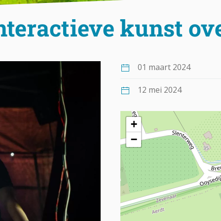
nteractieve kunst ov
01 maart 2024
12 mei 2024
+
−