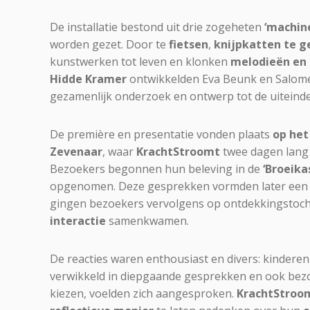
De installatie bestond uit drie zogeheten
‘machin
worden gezet. Door te
fietsen
,
knijpkatten te g
kunstwerken tot leven en klonken
melodieën en
Hidde Kramer
ontwikkelden Eva Beunk en Salomé
gezamenlijk onderzoek en ontwerp tot de uiteindel
De première en presentatie vonden plaats
op het
Zevenaar
, waar
KrachtStroomt
twee dagen lang 
Bezoekers begonnen hun beleving in de
‘Broeika
opgenomen. Deze gesprekken vormden later een on
gingen bezoekers vervolgens op ontdekkingstocht 
interactie
samenkwamen.
De reacties waren enthousiast en divers: kinder
verwikkeld in diepgaande gesprekken en ook bezo
kiezen, voelden zich aangesproken.
KrachtStroo