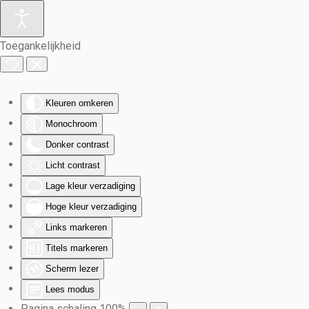
Terug naar hoofdinhoud
Toegankelijkheid
Kleuren omkeren
Monochroom
Donker contrast
Licht contrast
Lage kleur verzadiging
Hoge kleur verzadiging
Links markeren
Titels markeren
Scherm lezer
Lees modus
Pagina schaling
100
%