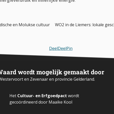
nergieverbruik en innerlijke energie
.
dische en Molukse cultuur
WO2 in de Liemers: lokale ges
Deel
Deel
Pin
Waard wordt mogelijk gemaakt door
estervoort en Zevenaar en provincie Gelderland.
Het
Cultuur- en Erfgoedpact
wordt
gecoördineerd door Maaike Kool