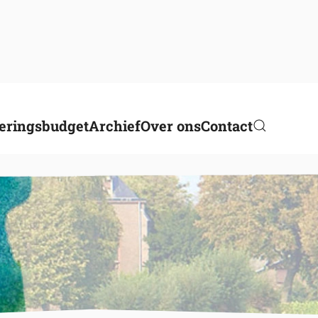
eringsbudget
Archief
Over ons
Contact