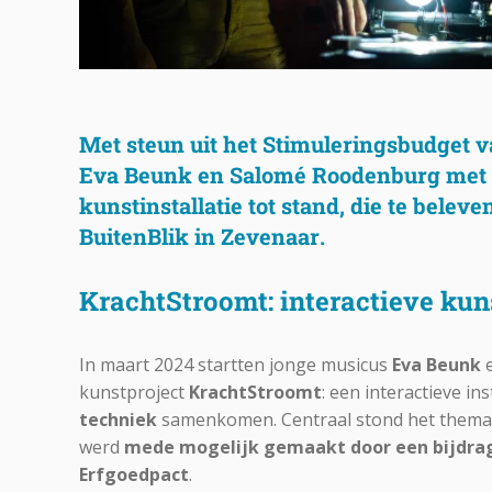
Met steun uit het Stimuleringsbudget v
Eva Beunk en Salomé Roodenburg met
kunstinstallatie
tot stand, die te belev
BuitenBlik in Zevenaar
.
KrachtStroomt: interactieve kun
In maart 2024 startten jonge musicus
Eva Beunk
e
kunstproject
KrachtStroomt
: een interactieve in
techniek
samenkomen. Centraal stond het them
werd
mede mogelijk gemaakt door een bijdrage
Erfgoedpact
.