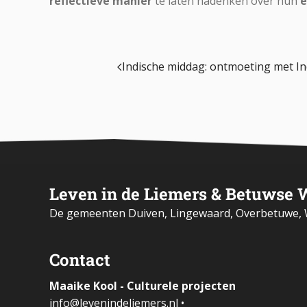
reflectieve manier
te laten nadenken over hun
e
Indische middag: ontmoeting met In
Leven in de Liemers & Betuwse 
De gemeenten Duiven, Lingewaard, Overbetuwe, W
Contact
Maaike Kool - Culturele projecten
i
nfo@levenindeliemers.nl
•