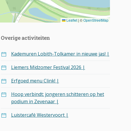
Leaflet
|
©
OpenStreetMap
Overige activiteiten
Kademuren Lobith-Tolkamer in nieuwe jas! |
Liemers Midzomer Festival 2026 |
Erfgoed menu Clink! |
Hoop verbindt: jongeren schitteren op het
podium in Zevenaar |
Luistercafé Westervoort |