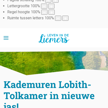
Lettergrootte
100
%
Regel hoogte
100
%
Ruimte tussen letters
100
%
Kademuren Lobith-
Tolkamer in nieuwe
jas!