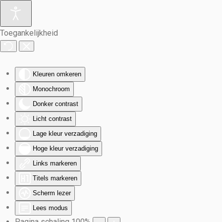
Terug naar hoofdinhoud
Toegankelijkheid
Kleuren omkeren
Monochroom
Donker contrast
Licht contrast
Lage kleur verzadiging
Hoge kleur verzadiging
Links markeren
Titels markeren
Scherm lezer
Lees modus
Pagina schaling
100
%