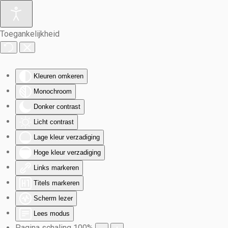
Terug naar hoofdinhoud
Toegankelijkheid
Kleuren omkeren
Monochroom
Donker contrast
Licht contrast
Lage kleur verzadiging
Hoge kleur verzadiging
Links markeren
Titels markeren
Scherm lezer
Lees modus
Pagina schaling
100
%