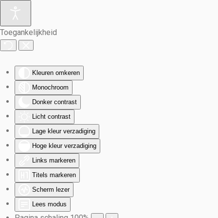
Terug naar hoofdinhoud
Toegankelijkheid
Kleuren omkeren
Monochroom
Donker contrast
Licht contrast
Lage kleur verzadiging
Hoge kleur verzadiging
Links markeren
Titels markeren
Scherm lezer
Lees modus
Pagina schaling
100
%