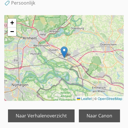
Persoonlijk
+
−
Leaflet
|
©
OpenStreetMap
Naar Verhalenoverzicht
Naar Canon