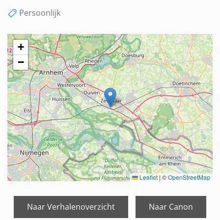
Persoonlijk
+
−
Leaflet
|
©
OpenStreetMap
Naar Verhalenoverzicht
Naar Canon