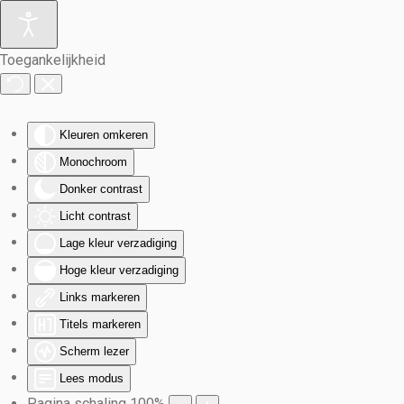
Terug naar hoofdinhoud
Toegankelijkheid
Kleuren omkeren
Monochroom
Donker contrast
Licht contrast
Lage kleur verzadiging
Hoge kleur verzadiging
Links markeren
Titels markeren
Scherm lezer
Lees modus
Pagina schaling
100
%